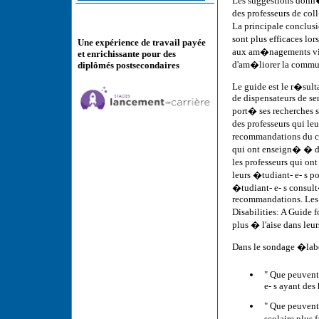
Les suggestions donn�
des professeurs de co
La principale conclusi
sont plus efficaces lo
Une expérience de travail payée
aux am�nagements vis
et enrichissante pour des
d'am�liorer la communi
diplômés postsecondaires
Le guide est le r�sult
de dispensateurs de se
port� ses recherches 
des professeurs qui le
recommandations du cor
qui ont enseign� � d
les professeurs qui o
leurs �tudiant- e- s po
�tudiant- e- s consul
recommandations. Les
Disabilities: A Guide f
plus � l'aise dans leu
Dans le sondage �labor
" Que peuvent 
e- s ayant des
" Que peuvent
scolaire plus 