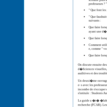
professeurs ? "
" Que font les
" Que faudrait
suivants :
Que faire lor
ayant une d�f
Que faire lors
Comment utili
e, comme " voir
Que faire lor
On discute ensuite de
d�ficiences visuelles
auditives et des troub
Un deuxi�me ouvrage r
e- s avec les professeu
incombe de s'occuper d
s'intitule : Students 
La guide a �t� �labor
recherche (FCAR). Les 