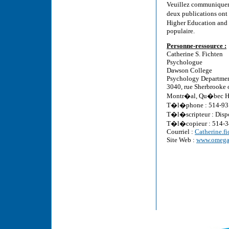
Veuillez communiquer 
deux publications ont 
Higher Education and 
populaire.
Personne-ressource :
Catherine S. Fichten
Psychologue
Dawson College
Psychology Departme
3040, rue Sherbrooke 
Montr�al, Qu�bec 
T�l�phone : 514-931
T�l�scripteur : Disp
T�l�copieur : 514-
Courriel :
Catherine.f
Site Web :
www.omega.