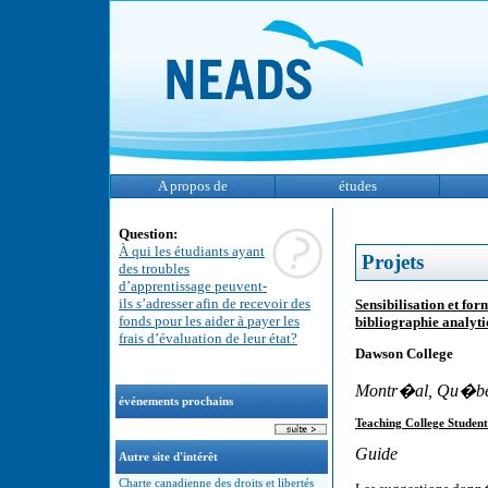
A propos de
études
Question:
À qui les étudiants ayant
Projets
des troubles
d’apprentissage peuvent-
ils s’adresser afin de recevoir des
Sensibilisation et f
fonds pour les aider à payer les
bibliographie analyt
frais d’évaluation de leur état?
Dawson College
Montr�al, Qu�b
événements prochains
Teaching College Students
Guide
Autre site d'intérêt
Charte canadienne des droits et libertés