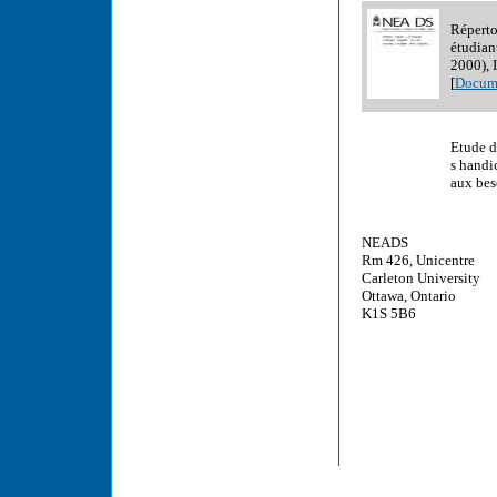
Réperto
étudian
2000),
[
Docume
Etude d
s handi
aux bes
NEADS
Rm 426, Unicentre
Carleton University
Ottawa, Ontario
K1S 5B6