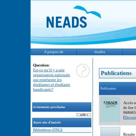
A propos de
études
Question:
Est-ce qu’il y a une
Publications
organisation nationale
qui représente les
étudiantes et étudiants
Publication
handicapés?
Accès a
événements prochains
de lire
968665
[
Docume
Autre site d'intérêt
Bibliothèque d'INCA
Rendre 