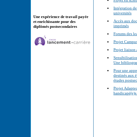
Projet en scie
Intégration de
universités
Une expérience de travail payée
Accès aux docu
et enrichissante pour des
imprimés
diplômés postsecondaires
Forums des le
Projet Campu
Projet liaison
Sensibilisati
Une bibliogra
Pour une appr
destinés aux é
études postsec
Projet Adaptec
handicapé(e)s