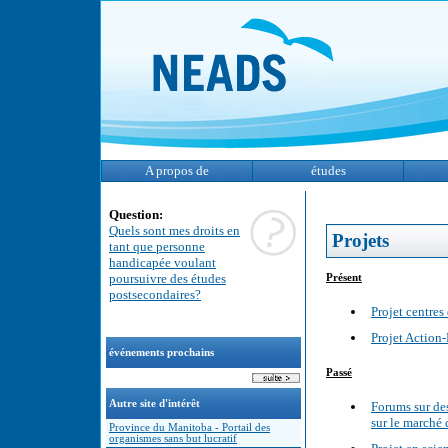
A propos de
études
Question:
Quels sont mes droits en
Projets
tant que personne
handicapée voulant
poursuivre des études
Présent
postsecondaires?
Projet centres 
Projet Action-
événements prochains
Passé
Autre site d'intérêt
Forums sur des
sur le marché 
Province du Manitoba - Portail des
organismes sans but lucratif