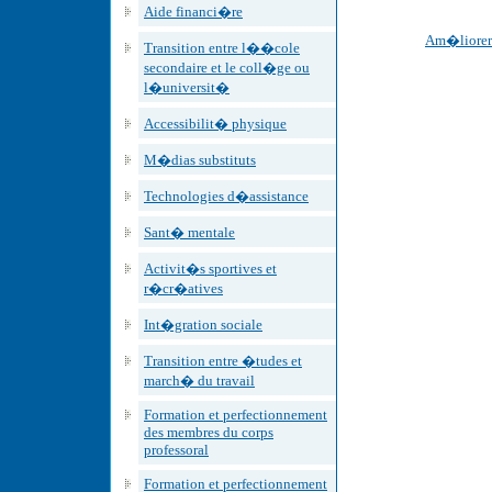
Aide financi�re
Am�liorer 
Transition entre l��cole
secondaire et le coll�ge ou
l�universit�
Accessibilit� physique
M�dias substituts
Technologies d�assistance
Sant� mentale
Activit�s sportives et
r�cr�atives
Int�gration sociale
Transition entre �tudes et
march� du travail
Formation et perfectionnement
des membres du corps
professoral
Formation et perfectionnement