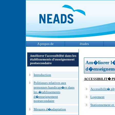
A propos de
études
Am�liorer l�a
d�enseigneme
Introduction
ACCESSIBILIT� P
Politiques relatives aux
personnes handicap�es dans
Accessibilit� p
les �tablissements
d�enseignement
Logement
postsecondaire
Stationnement et 
Mesures d�adaptation