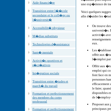
Aide financi�re
une exp�rience de trav
Transition entre l��cole
Voici quelques sugge
secondaire et le coll�ge ou
afin d�aider les �tud
l�universit�
On trouve des
Accessibilit� physique
universit�s. 
activit�s ave
M�dias substituts
renseignemen
eux.
Technologies d�assistance
Les �tablisse
Sant� mentale
offrir aux �t
l�emploi par
Activit�s sportives et
r�cr�atives
Offrir aux �t
emploi qui co
Int�gration sociale
font face en m
personnes han
Transition entre �tudes et
efficacement 
march� du travail
le faire; qua
disponibles en
Formation et perfectionnement
de l�emplo
des membres du corps
professoral
Proposer aux 
principaux pr
Formation et perfectionnement