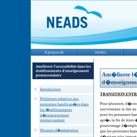
A propos de
études
Am�liorer l�a
d�enseigneme
Introduction
TRANSITION ENTR
Politiques relatives aux
Pour plusieurs, d�cr
personnes handicap�es dans
universitaire se fait 
les �tablissements
pour les personnes ha
d�enseignement
postsecondaire
apr�s la fin de leurs 
pourcentage d�emploi
Mesures d�adaptation
que les personnes han
d�autant plus impor