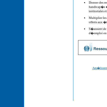
Donner des re
handicap�s � 
territoriales
Multiplier le
offerts aux �
S�assurer de 
d�emploi en l
Am�liorer 