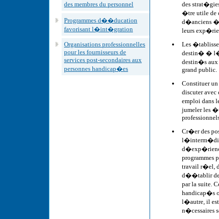
des membres du personnel
des strat�gies
�tre utile de
Programmes d��ducation
d�anciens �t
favorisant l�int�gration
leurs exp�rie
Organisations professionnelles
Les �tablissem
pour les fournisseurs de
destin� � l�
services post-secondaires aux
destin�s aux 
personnes handicap�es
grand public.
Constituer u
discuter avec
emploi dans l
jumeler les �
professionnel
Cr�er des pos
l�interm�dia
d�exp�riences
programmes p
travail r�el, 
d��tablir des
par la suite.
handicap�s o
l�autre, il es
n�cessaires s