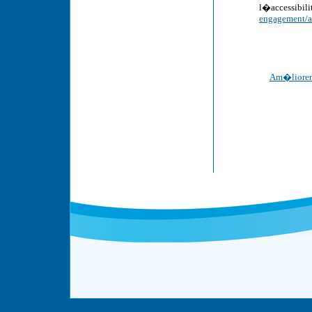
l�accessibili
engagement/ac
Am�liorer 