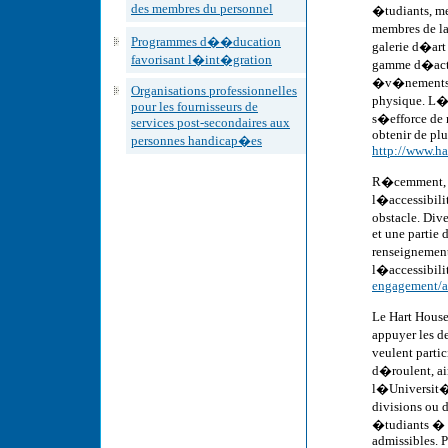
des membres du personnel
�tudiants, me
membres de la
Programmes d��ducation
galerie d�art
favorisant l�int�gration
gamme d�activ
�v�nements li
Organisations professionnelles
physique. L�a
pour les fournisseurs de
s�efforce de 
services post-secondaires aux
obtenir de plu
personnes handicap�es
http://www.ha
R�cemment, l
l�accessibili
obstacle. Div
et une partie 
renseignement
l�accessibili
engagement/a
Le Hart Hous
appuyer les 
veulent parti
d�roulent, ai
l�Universit� 
divisions ou 
�tudiants � t
admissibles. 