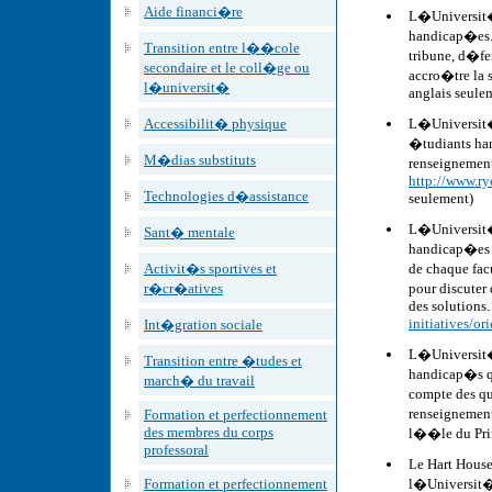
Aide financi�re
L�Universit� 
handicap�es. 
Transition entre l��cole
tribune, d�f
secondaire et le coll�ge ou
accro�tre la s
l�universit�
anglais seule
Accessibilit� physique
L�Universit�
�tudiants ha
M�dias substituts
renseignement
http://www.ry
Technologies d�assistance
seulement)
L�Universit�
Sant� mentale
handicap�es p
Activit�s sportives et
de chaque fac
r�cr�atives
pour discuter
des solutions
initiatives/or
Int�gration sociale
L�Universit�
Transition entre �tudes et
handicap�s q
march� du travail
compte des qu
renseignemen
Formation et perfectionnement
des membres du corps
l��le du Pri
professoral
Le Hart House
Formation et perfectionnement
l�Universit� 