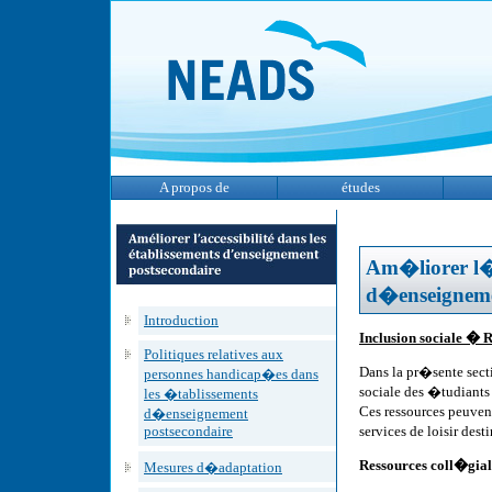
A propos de
études
Am�liorer l�a
d�enseigneme
Introduction
Inclusion sociale � 
Politiques relatives aux
Dans la pr�sente sect
personnes handicap�es dans
sociale des �tudiant
les �tablissements
Ces ressources peuve
d�enseignement
postsecondaire
services de loisir de
Ressources coll�giale
Mesures d�adaptation