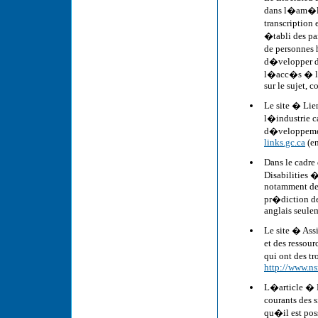
dans l�am�li
transcription 
�tabli des pa
de personnes 
d�velopper de
l�acc�s � l�
sur le sujet, 
Le site � Lie
l�industrie ca
d�veloppemen
links.gc.ca
(en
Dans le cadre
Disabilities 
notamment des 
pr�diction d
anglais seule
Le site � Ass
et des ressou
qui ont des t
http://www.ns
L�article � D
courants des 
qu�il est poss