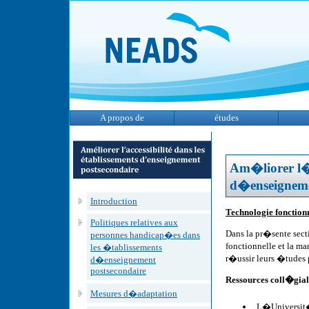
A propos de
études
Am�liorer l�a
d�enseigneme
Introduction
Technologie fonction
Politiques relatives aux
Dans la pr�sente secti
personnes handicap�es dans
fonctionnelle et la m
les �tablissements
r�ussir leurs �tudes 
d�enseignement
postsecondaire
Ressources coll�giale
Mesures d�adaptation
L�Universit�