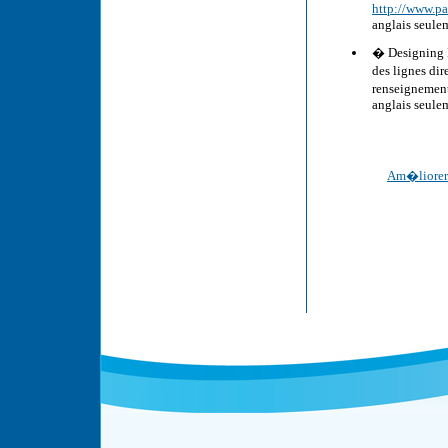
http://www.p
anglais seule
� Designing 
des lignes dir
renseignement
anglais seule
Am�liorer 