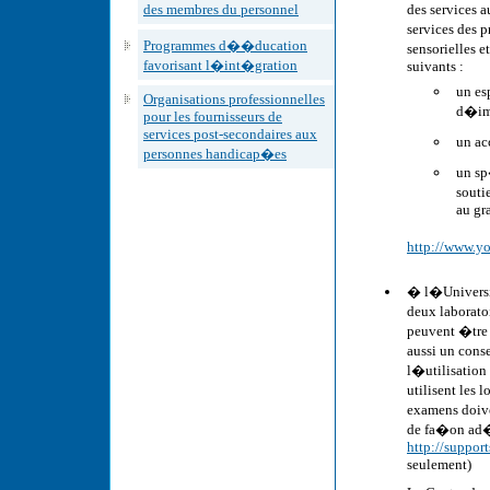
des membres du personnel
des services 
services des 
Programmes d��ducation
sensorielles e
favorisant l�int�gration
suivants :
un es
Organisations professionnelles
d�im
pour les fournisseurs de
services post-secondaires aux
un ac
personnes handicap�es
un sp
souti
au gr
http://www.yo
� l�Universi
deux laborato
peuvent �tre 
aussi un cons
l�utilisation
utilisent les 
examens doiv
de fa�on ad
http://support
seulement)