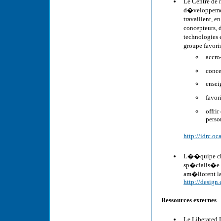
Le Centre de r
d�veloppemen
travaillent, 
concepteurs, 
technologies 
groupe favori
accro
conce
ensei
favor
offri
perso
http://idrc.oc
L��quipe cha
sp�cialis�e d
am�liorent la
http://design
Ressources externes
Le Liberated 