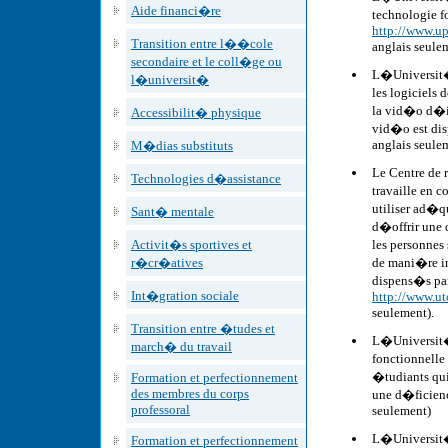
Aide financi�re
technologie fo
http://www.up
Transition entre l��cole
anglais seule
secondaire et le coll�ge ou
L�Universit�
l�universit�
les logiciels 
la vid�o d�i
Accessibilit� physique
vid�o est dis
anglais seule
M�dias substituts
Le Centre de 
Technologies d�assistance
travaille en 
utiliser ad�qu
Sant� mentale
d�offrir une 
Activit�s sportives et
les personnes
r�cr�atives
de mani�re in
dispens�s par 
Int�gration sociale
http://www.ut
seulement).
Transition entre �tudes et
L�Universit�
march� du travail
fonctionnell
�tudiants qui
Formation et perfectionnement
des membres du corps
une d�ficienc
professoral
seulement)
L�Universit� 
Formation et perfectionnement