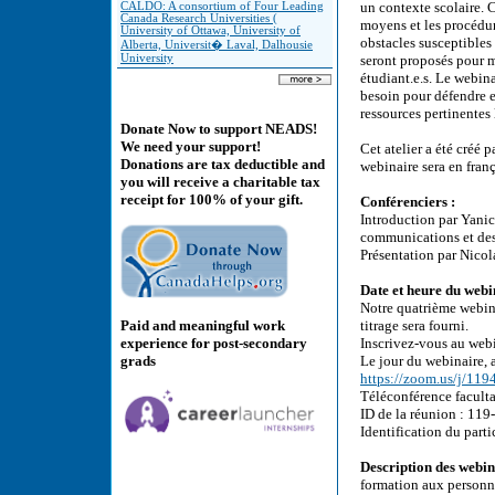
un contexte scolaire. 
CALDO: A consortium of Four Leading
Canada Research Universities (
moyens et les procédur
University of Ottawa, University of
obstacles susceptibles
Alberta, Universit� Laval, Dalhousie
University
seront proposés pour me
étudiant.e.s. Le webina
besoin pour défendre e
ressources pertinentes 
Donate Now to support NEADS!
We need your support!
Cet atelier a été créé
Donations are tax deductible and
webinaire sera en franç
you will receive a charitable tax
receipt for 100% of your gift.
Conférenciers :
Introduction par Yanic
communications et des
Présentation par Nico
Date et heure du webin
Notre quatrième webina
Paid and meaningful work
titrage sera fourni.
experience for post-secondary
Inscrivez-vous au webi
grads
Le jour du webinaire, 
https://zoom.us/j/11
Téléconférence facult
ID de la réunion : 119
Identification du part
Description des webin
formation aux personne