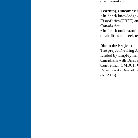
discrimination
Learning Outcomes: At
• In-depth knowledge 
Disabilities (CRPD) a
Canada Act
• In-depth understand
disabilities can seek r
About the Project:
The project Nothing A
funded by Employment
Canadians with Disabil
Centre Inc. (CMDCI), 
Persons with Disabili
(NEADS).