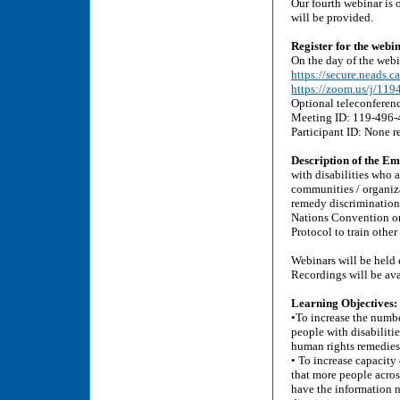
Our fourth webinar is
will be provided.
Register for the webi
On the day of the webi
https://secure.neads.c
https://zoom.us/j/11
Optional teleconferen
Meeting ID: 119-496-4
Participant ID: None re
Description of the E
with disabilities who 
communities / organiza
remedy discrimination
Nations Convention on
Protocol to train other
Webinars will be held
Recordings will be avai
Learning Objectives:
•To increase the numbe
people with disabilit
human rights remedies
• To increase capacity
that more people acros
have the information n