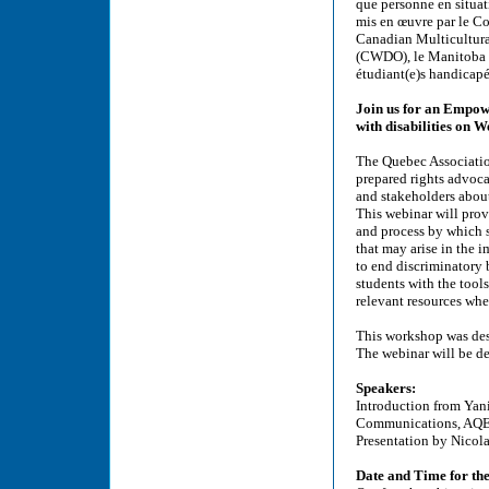
que personne en situa
mis en œuvre par le Co
Canadian Multicultural
(CWDO), le Manitoba L
étudiant(e)s handicap
Join us for an Empowe
with disabilities on 
The Quebec Associatio
prepared rights advoc
and stakeholders about 
This webinar will pro
and process by which s
that may arise in the 
to end discriminatory 
students with the tools
relevant resources when
This workshop was des
The webinar will be de
Speakers:
Introduction from Yani
Communications, AQE
Presentation by Nicol
Date and Time for th