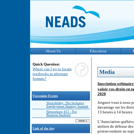
About Us
Education
Quick Question:
Where can I go to locate
Media
textbooks in alternate
formats?
Inscription webinaire
valoir vos droits en 
2020
Upcoming Events
Joignez-vous à nous po
WorkAbility: The Inclusive
Employment Strategy Summit
davantage sur les droit
13 heures à 14 heures.
Networking 411 - For
Business Students
L’Association québécoi
ateliers de défense des 
Link of the day
postsecondaire au suje